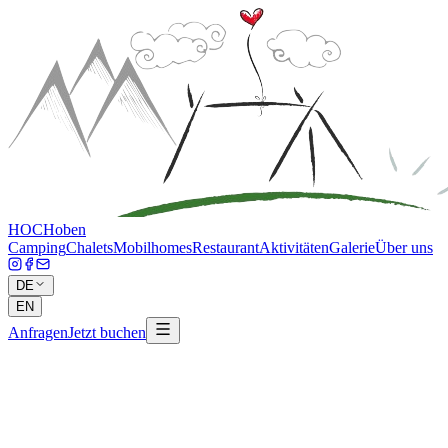
HOCH
oben
Camping
Chalets
Mobilhomes
Restaurant
Aktivitäten
Galerie
Über uns
DE
EN
Anfragen
Jetzt buchen