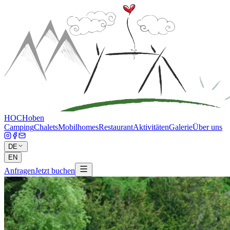
HOCH
oben
Camping
Chalets
Mobilhomes
Restaurant
Aktivitäten
Galerie
Über uns
DE
EN
Anfragen
Jetzt buchen