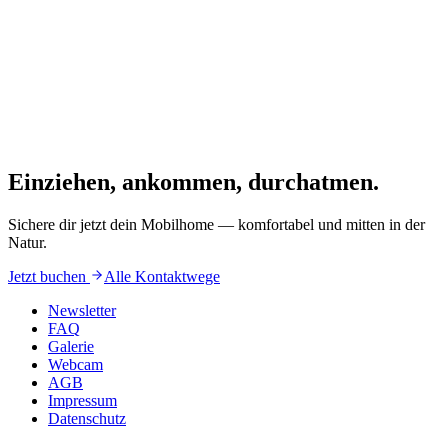
Kostenloser Bahnhofstransfer
Skibus zu Ankogel & Mölltaler Gletscher
Rodelhügel mit Zauberteppich
Eintritt ins Tauernbad Mallnitz inkl. Sauna
2 geführte Schneeschuhwanderungen pro Woche
Langlaufschnuppertag inkl. Ausrüstung & Loipenticket
Winteryoga
WLAN auf dem gesamten Gelände
Einziehen, ankommen, durchatmen.
Sichere dir jetzt dein Mobilhome — komfortabel und mitten in der
Natur.
Jetzt buchen
Alle Kontaktwege
Newsletter
FAQ
Galerie
Webcam
AGB
Impressum
Datenschutz